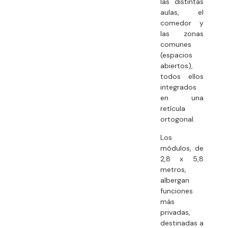
las distintas
aulas, el
comedor y
las zonas
comunes
(espacios
abiertos),
todos ellos
integrados
en una
retícula
ortogonal.
Los
módulos, de
2,8 x 5,8
metros,
albergan
funciones
más
privadas,
destinadas a